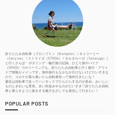
折りたたみ自転車［ブロンプトン（Brompton） / キャリーミー
（Carry me） / ストライダ（STRiDA） / タルタルーガ（Tartaruga）］
と行くさんぽ・ポタリング・輪行旅の記録。ひとり旅やバイク
（SR400）でのツーリングも。折りたたみ自転車と行く旅行・アウト
ドア情報がメインです。海外旅行もなかなか行けないけどだいすきな
ので、コロナが落ち着いたら自転車持って海外行きたいな！
最近は自転車で走ってハンモックでだらだらするのが多め。おいしい
ものときれいな景色、古い街並みやものがだいすき♡折りたたみ自転
車と暮らすように旅をする魅力を少しでも発信して行きたい！
POPULAR POSTS