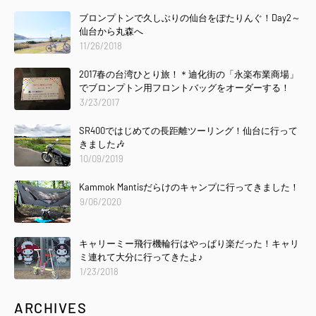
ブロンプトンで久しぶりの仙台をぽたりんぐ！Day2～
仙台から丸森へ
11/26/2018
2017春の台湾ひとり旅！＊迪化街の「永楽布業商場」
でブロンプトン用フロントバッグをオーダーする！
3/23/2017
SR400ではじめての長距離ツーリング！仙台に行って
きました🎶
10/09/2019
Kammok Mantisだらけのキャンプに行ってきました！
9/06/2020
キャリーミー飛行機輪行はやっぱり楽だった！キャリ
ミ連れて大分に行ってきたよ♪
1/23/2018
ARCHIVES