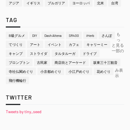
アジア
イギリス
ブルガリア
ヨーロッパ
北米
台湾
TAG
も
B級グルメ
DIY
Dash Altena
SR400
iHerb
さんぽ
っ
てづくり
アート
イベント
カフェ
キャリーミー
と見る
一部の
キャンプ
ストライダ
タルタルーガ
ドライブ
ブロンプトン
古民家
商店街とアーケード
坂東三十三観音
み表
寺社仏閣めぐり
小京都めぐり
小江戸めぐり
花めぐり
示
飛行機輪行
TWITTER
Tweets by tiny_seed