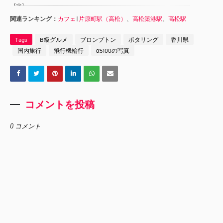
関連ランキング：
カフェ
|
片原町駅（高松）
、
高松築港駅
、
高松駅
Tags
B級グルメ
ブロンプトン
ポタリング
香川県
国内旅行
飛行機輪行
α5100の写真
コメントを投稿
0 コメント