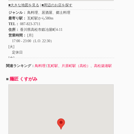
関連ランキング：
鳥料理
|
瓦町駅
、
片原町駅（高松）
、
高松築港駅
■
麺匠 くすがみ