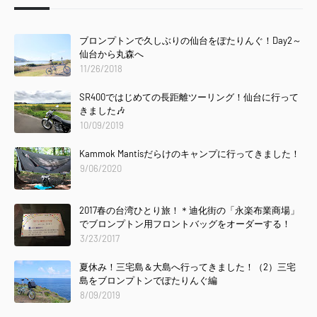
ブロンプトンで久しぶりの仙台をぽたりんぐ！Day2～
仙台から丸森へ
11/26/2018
SR400ではじめての長距離ツーリング！仙台に行って
きました🎶
10/09/2019
Kammok Mantisだらけのキャンプに行ってきました！
9/06/2020
2017春の台湾ひとり旅！＊迪化街の「永楽布業商場」
でブロンプトン用フロントバッグをオーダーする！
3/23/2017
夏休み！三宅島＆大島へ行ってきました！（2）三宅
島をブロンプトンでぽたりんぐ編
8/09/2019