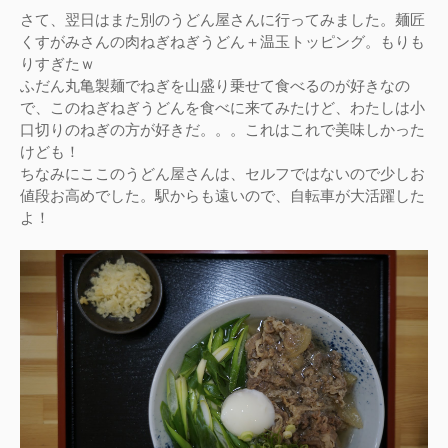
さて、翌日はまた別のうどん屋さんに行ってみました。麺匠
くすがみさんの肉ねぎねぎうどん＋温玉トッピング。もりも
りすぎたｗ
ふだん丸亀製麺でねぎを山盛り乗せて食べるのが好きなの
で、このねぎねぎうどんを食べに来てみたけど、わたしは小
口切りのねぎの方が好きだ。。。これはこれで美味しかった
けども！
ちなみにここのうどん屋さんは、セルフではないので少しお
値段お高めでした。駅からも遠いので、自転車が大活躍した
よ！