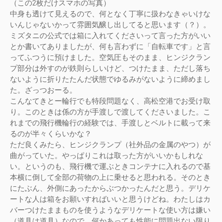
（この2枚だけスマホの写真）
中身も透けて見えるので、何となく丁寧に扱わなきゃいけな
いんじゃないかって雰囲気醸し出してると思います（？）。
ミズタニの公式では箱に入れてくださいって言った方がいい
とか書いてありましたが、何も言わずに「自転車です」と言
ってふつうに預けました。空気圧もそのまま、ヒンジクラン
プ部分は外すのが鉄則らしいけど、つけたまま、ただし落ち
ないように折りたたんだ状態でゆるみがないように締めまし
た。ざっつおーる。
こんなてきとー輪行でも特段問題なく、高松空港でお受け取
り。このときは係の方が手渡しで渡してくださいました。こ
れまでの飛行機輪行の経験では、手渡しとベルトに載って来
るのが半々くらいかな？
ただ良くみたら、ヒンジクランプ（社外品の金属のやつ）が
曲がっていた。やっぱりこれは取った方がいいかもしれな
い。というのも、飛行機で運ぶときコンテナに入れるので基
本横に倒して全部の荷物の上に乗せると思われる。そのとき
にたぶん、外側にあったからぶつかったんだと思う。デリケ
ートな人は箱をお願いすればいいと思うけどね。わたしはカ
バーつけたままものを使うようなデリケートな使い方は嫌い
（道具は道具）なので、何かあっても性能に問題出ない限り