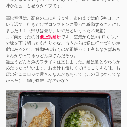
味かなぁ、と思うタイプです。
高松空港は、高台の上にあります。市内までは約15キロ。と
いう訳で、行きだけブロンプトンに乗って移動することにし
ました！！（帰りは登り、いやだというへたれ発想）
まず向かったのは
池上製麺所
です。空港からは4キロくらい
で坂を下り切ったあたりかな。市内からは逆に行きづらい場
所にあるので、移動中に行くのが正解っ！！有名なおばあち
ゃんがやってるうどん屋さんだそう。
釜玉うどんと魚のフライを注文しました。麺は割とやわらか
めだったと思います。お出汁も優しくてほっこりする味。お
店の外にコロッケ屋さんなんかもあって（この日はやってな
かった）、揚げ物推しなのかな？